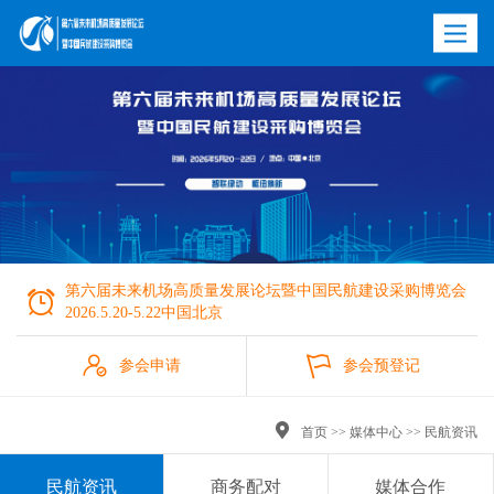
Toggle
navigatio
第六届未来机场高质量发展论坛暨中国民航建设采购博览会

2026.5.20-5.22中国北京


参会申请
参会预登记


首页
>>
媒体中心
>>
民航资讯
民航资讯
商务配对
媒体合作